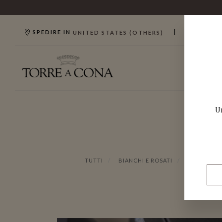
|
SPEDIRE IN
$ (USD)
UNITED STATES (OTHERS)
TUTTI
BIANCHI E ROSATI
ROSSI