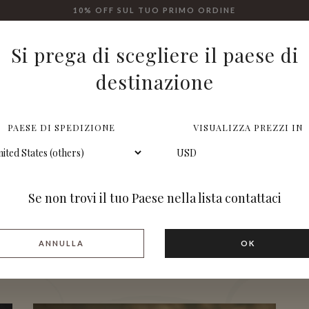
10% OFF SUL TUO PRIMO ORDINE
|
LINGUA
Si prega di scegliere il paese di
destinazione
PAESE DI SPEDIZIONE
VISUALIZZA PREZZI IN
Vermouth
Se non trovi il tuo Paese nella lista contattaci
EN PRIMEUR
CONFEZIONI
VINI DOLCI
VERMOUTH
GRAND
ANNULLA
OK
OGGETTISTICA